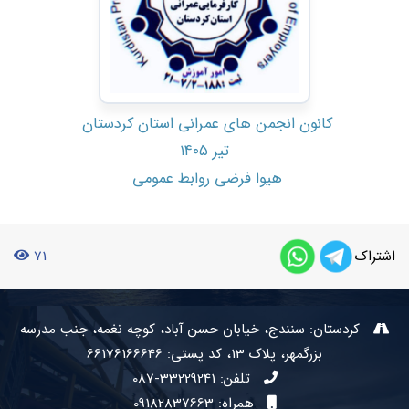
کانون انجمن های عمرانی استان کردستان
تیر ۱۴۰۵
هیوا فرضی روابط عمومی
اشتراک
71
کردستان: سنندج، خیابان حسن آباد، کوچه نغمه، جنب مدرسه
بزرگمهر، پلاک 13، کد پستی: 66176166646
تلفن:
087-33229241
همراه: 09182837663