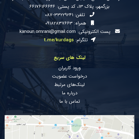
بزرگمهر، پلاک 13، کد پستی: 66176166646
تلفن:
087-33229241
همراه: 09182837663
پست الکترونیکی: kanoun.omrani@gmail.com
تلگرام:
t.me/kurdags
لینک های سریع
ورود کاربران
درخواست عضویت
لینک‌های مرتبط
درباره ما
تماس با ما