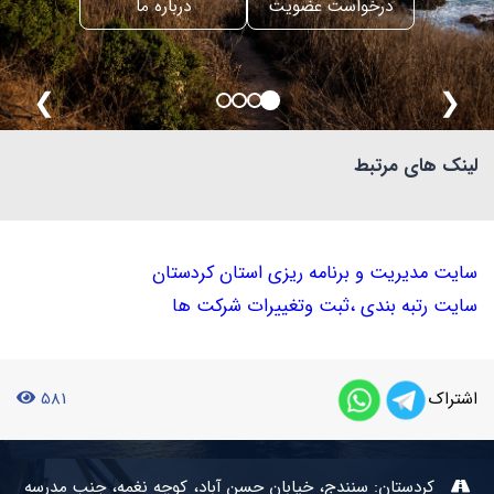
درخواست عضویت
درباره ما
❯
❮
لینک های مرتبط
سایت مدیریت و برنامه ریزی استان کردستان
سایت رتبه بندی ،ثبت وتغییرات شرکت ها
اشتراک
581
کردستان: سنندج، خیابان حسن آباد، کوچه نغمه، جنب مدرسه