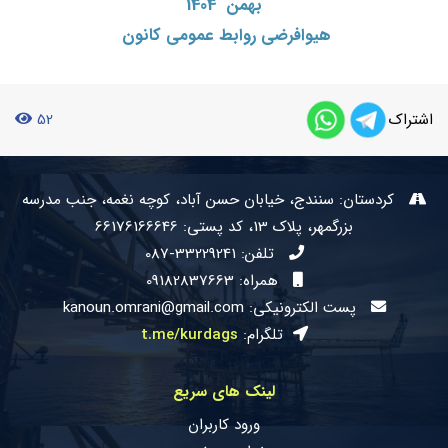
بهمن 1404
هیوافرضی روابط عمومی کانون
اشتراک
52
کردستان: سنندج، خیابان حسن آباد، کوچه نغمه، جنب مدرسه
بزرگمهر، پلاک 13، کد پستی: 66176166646
تلفن:
087-33229241
همراه: 09182837663
پست الکترونیکی: kanoun.omrani@gmail.com
تلگرام:
t.me/kurdags
لینک های سریع
ورود کاربران