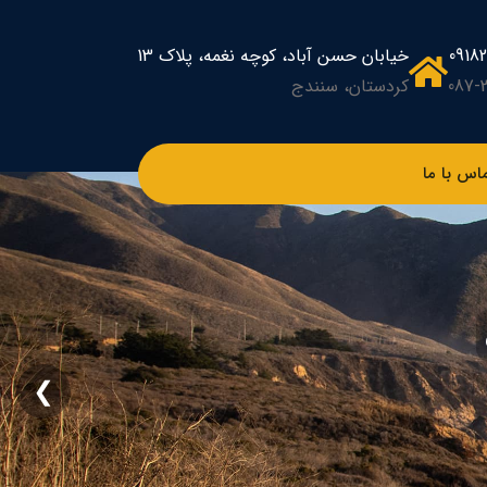
0918
خیابان حسن آباد، کوچه نغمه، پلاک 13
087-
کردستان، سنندج
اس با ما
❯