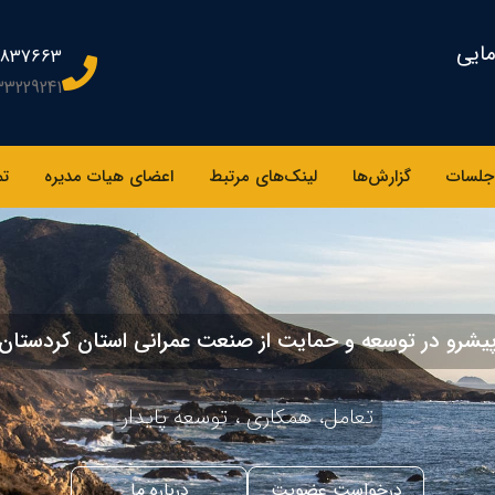
مایی
2837663
33229241
جلسات
گزارش‌ها
لینک‌های مرتبط
اعضای هیات مدیره
تم
یشرو در توسعه و حمایت از صنعت عمرانی استان کردستان
تعامل، همکاری ، توسعه پایدار
درخواست عضویت
درباره ما