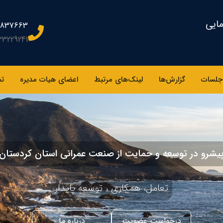
مایی
2837663
33229241
جلسات
گزارش‌ها
لینک‌های مرتبط
اعضای هیات مدیره
تم
یشرو در توسعه و حمایت از صنعت عمرانی استان کردستان
تعامل، همکاری ، توسعه پایدار
درخواست عضویت
درباره ما