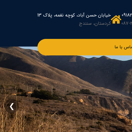
0918
خیابان حسن آباد، کوچه نغمه، پلاک 13
087-
کردستان، سنندج
اس با ما
❯